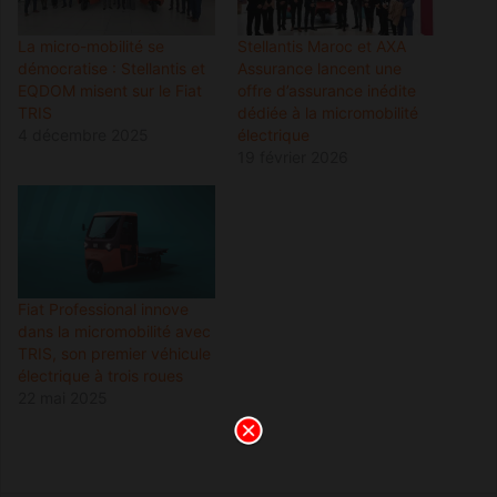
La micro-mobilité se
Stellantis Maroc et AXA
démocratise : Stellantis et
Assurance lancent une
EQDOM misent sur le Fiat
offre d’assurance inédite
TRIS
dédiée à la micromobilité
4 décembre 2025
électrique
19 février 2026
Fiat Professional innove
dans la micromobilité avec
TRIS, son premier véhicule
électrique à trois roues
22 mai 2025