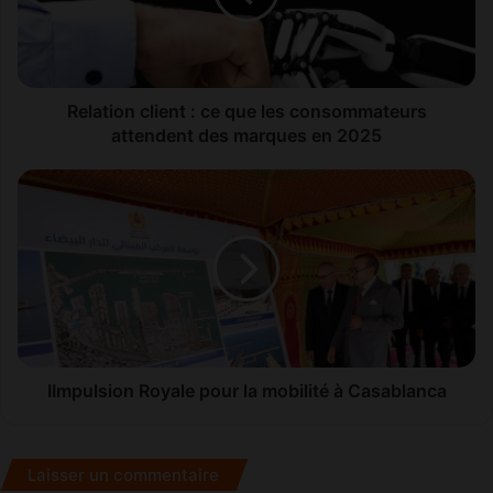
i
o
n
c
l
Relation client : ce que les consommateurs
i
attendent des marques en 2025
e
n
I
t
I
:
m
c
p
e
u
q
l
u
s
e
i
l
o
e
n
IImpulsion Royale pour la mobilité à Casablanca
s
R
c
o
o
y
Laisser un commentaire
n
a