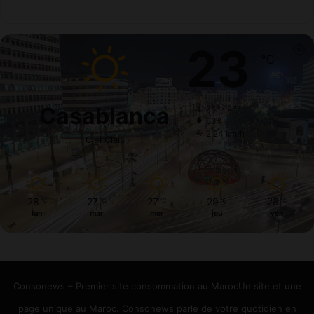
23
℃
Casablanca
28º - 23º
83%
2.24 km/h
Ciel Clair
28
27
27
29
28
℃
℃
℃
℃
℃
lun
mar
mer
jeu
ven
Consonews – Premier site consommation au MarocUn site et une
page unique au Maroc. Consonews parle de votre quotidien en