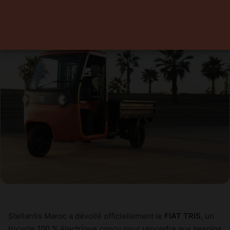
Stellantis Maroc a dévoilé officiellement le
FIAT TRIS
, un
tricycle 100 % électrique conçu pour répondre aux besoins