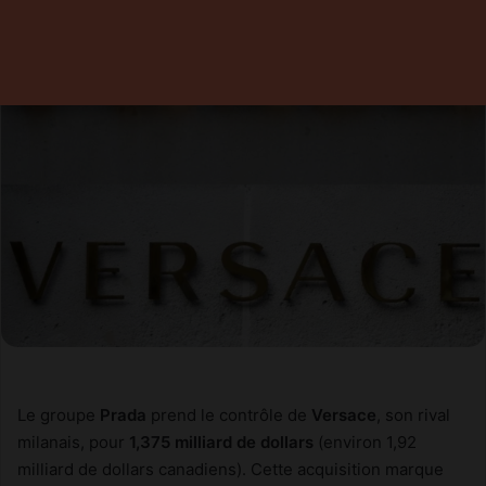
Le groupe
Prada
prend le contrôle de
Versace
, son rival
milanais, pour
1,375 milliard de dollars
(environ 1,92
milliard de dollars canadiens). Cette acquisition marque