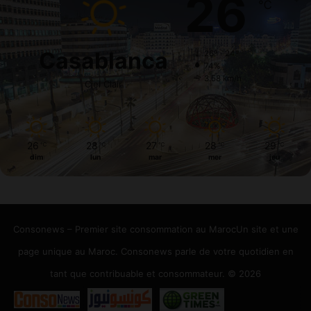
26
℃
Casablanca
26º - 24º
74%
3.58 km/h
Ciel Clair
26
28
27
28
29
℃
℃
℃
℃
℃
dim
lun
mar
mer
jeu
Consonews – Premier site consommation au MarocUn site et une
page unique au Maroc. Consonews parle de votre quotidien en
tant que contribuable et consommateur. © 2026