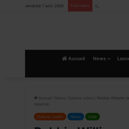
vendredi 7 août 2026
Flash News
Ismail Bellali : Le
Accueil
News
Lanc
R
E
Accueil
/
News
/
Culture Loisirs
/
Robbie Williams 
repensé
Culture Loisirs
News
slide