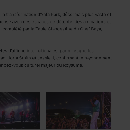
la transformation d’Anfa Park, désormais plus vaste et
epensé avec des espaces de détente, des animations et
, complété par la Table Clandestine du Chef Baya,
tes d’affiche internationales, parmi lesquelles
ean, Jorja Smith et Jessie J, confirmant le rayonnement
 rendez-vous culturel majeur du Royaume.
Internet mobile au Maroc: l’usage
dépasse 60 Go par client et par mois,
en hausse de 48%
Luxe : les groupes mondiaux
attendent le rebond de la
consommation en Chine