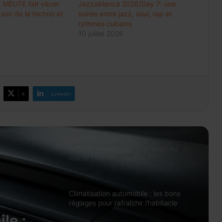
 MEUTE fait vibrer
Jazzablanca 2026/Day 7: une
Meknès résilie le contrat de City Bus
 son de la techno et
soirée entre jazz, soul, rap et
et prépare une gestion publique locale
rythmes cubains
du réseau
10 juillet 2026
Change 2026: la dotation voyages
reste à 100.000 DH et peut atteindre
500.000 DH avec l’IR
X
Linkedin
Prix des médicaments: les
pharmaciens alertent sur un risque
accru de pénuries
Acheter une voiture d’occasion au
Maroc : les vérifications
indispensables avant de signer
Climatisation automobile : les bons
réglages pour rafraîchir l’habitacle
sans surconsommer
le :