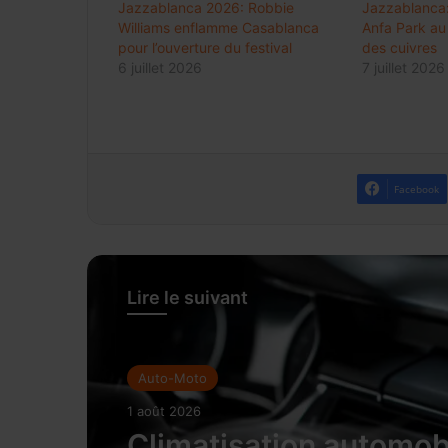
Jazzablanca 2026: Robbie
Jazzablanca:
Williams enflamme Casablanca
Anfa Park au
pour l’ouverture du festival
des cuivres
6 juillet 2026
7 juillet 2026
Facebook
Lire le suivant
Auto-Moto
1 août 2026
Climatisation automobi