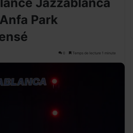
 lance Jazzablanca
Anfa Park
pensé
0
Temps de lecture 1 minute