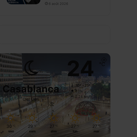
6 août 2026
24
℃
Casablanca
30º - 23º
83%
2.24 km/h
Ciel Clair
30
29
27
27
27
℃
℃
℃
℃
℃
ven
sam
dim
lun
mar