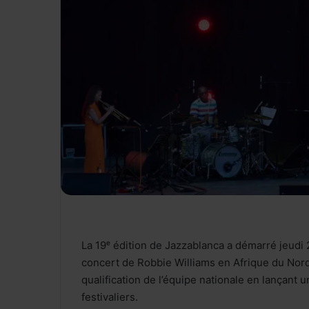
La 19ᵉ édition de Jazzablanca a démarré jeudi 2
concert de Robbie Williams en Afrique du Nord. 
qualification de l’équipe nationale en lançant 
festivaliers.