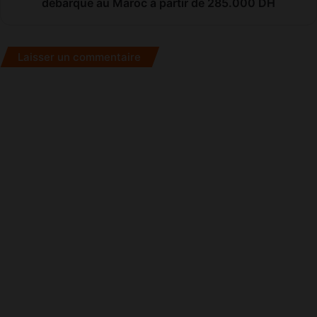
débarque au Maroc à partir de 285.000 DH
partir
de
285.000
Laisser un commentaire
DH