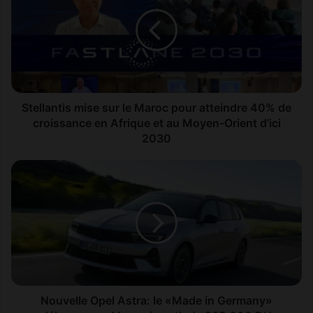
sur
le
Maroc
pour
atteindre
40%
de
croissance
Stellantis mise sur le Maroc pour atteindre 40% de
en
croissance en Afrique et au Moyen-Orient d’ici
Afrique
2030
et
au
Nouvelle
Moyen-
Opel
Orient
Astra:
d’ici
le
2030
«Made
in
Germany»
débarque
au
Maroc
Nouvelle Opel Astra: le «Made in Germany»
à