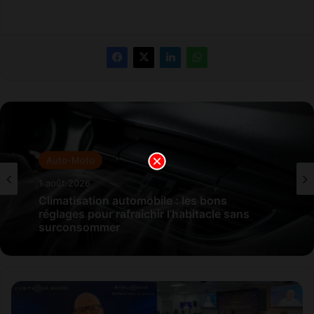
Auto-Moto
1 août 2026
Climatisation automobile : les bons
réglages pour rafraîchir l’habitacle sans
surconsommer
Stellantis
mise