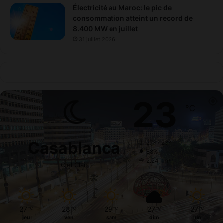
Électricité au Maroc: le pic de
consommation atteint un record de
8.400 MW en juillet
31 juillet 2026
23
℃
Casablanca
27º - 23º
88%
2.24 km/h
Ciel Clair
27
28
29
27
27
℃
℃
℃
℃
℃
jeu
ven
sam
dim
lun