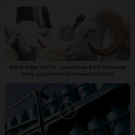
Aïd
Al-
Adha
1447
H
:
une
offre
de
8
Aïd Al-Adha 1447 H : une offre de 8 à 9 millions de
à
têtes, supérieure à la demande (officiel)
9
millions
Le
de
gouvernement
têtes,
débloque
supérieure
des
à
crédits
la
exceptionnels
demande
pour
(officiel)
maintenir