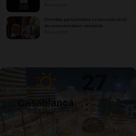
6 août 2026
Données personnelles Le nouveau droit
du consommateur connecté
6 août 2026
27
℃
Casablanca
28º - 24º
69%
3.58 km/h
Ciel Clair