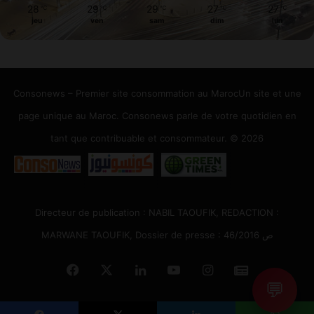
28
29
29
27
27
℃
℃
℃
℃
℃
jeu
ven
sam
dim
lun
Consonews – Premier site consommation au MarocUn site et une
page unique au Maroc. Consonews parle de votre quotidien en
tant que contribuable et consommateur. © 2026
Directeur de publication : NABIL TAOUFIK, REDACTION :
MARWANE TAOUFIK, Dossier de presse : 46/2016 ص
Facebook
X
Linkedin
YouTube
Instagram
Google
💬
News