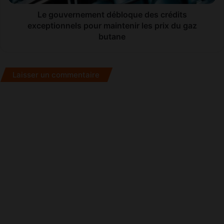
les
prix
Le gouvernement débloque des crédits
du
exceptionnels pour maintenir les prix du gaz
gaz
butane
butane
Laisser un commentaire