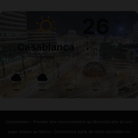
26
℃
Casablanca
26º - 25º
74%
2.68 km/h
Ciel Clair
26
31
27
27
27
℃
℃
℃
℃
℃
ven
sam
dim
lun
mar
Consonews – Premier site consommation au MarocUn site et une
page unique au Maroc. Consonews parle de votre quotidien en