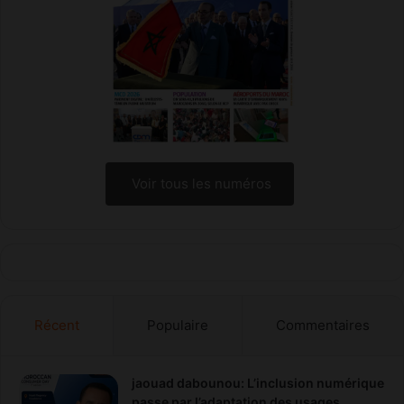
w
a
f
a
B
a
n
k
Voir tous les numéros
Récent
Populaire
Commentaires
jaouad dabounou: L’inclusion numérique
passe par l’adaptation des usages