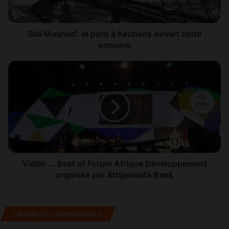
a
r
o
u
Sidi Maarouf: le pont à haubans ouvert cette
f
semaine
:
l
V
e
i
p
d
o
é
n
o
t
.
à
.
h
.
a
B
u
e
Vidéo ... Best of Forum Afrique Développement
b
s
organisé par Attijariwafa Bank
a
t
n
o
s
f
Laisser un commentaire
o
F
u
o