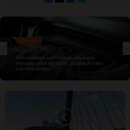
Auto-Moto
1 août 2026
Climatisation automobile : les bons
réglages pour rafraîchir l’habitacle sans
surconsommer
S
i
d
i
M
a