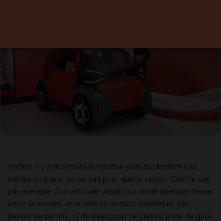
Parfois il y a des idées évidentes mais qui tardent à se
mettre en place, on ne sait pour quelle raison. C’est le cas
par exemple d’un véhicule urbain qui serait quelque chose
entre la voiture, et le vélo ou la moto électrique, pas
besoin de permis, ni de beaucoup de places, juste de quoi