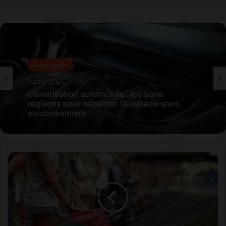
Auto-Moto
1 août 2026
Climatisation automobile : les bons
réglages pour rafraîchir l’habitacle sans
surconsommer
P
e
r
t
e
d
e