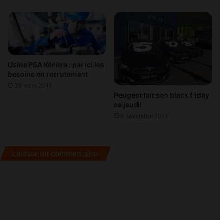
b
i
-
M
a
l
Usine PSA Kénitra : par ici les
a
besoins en recrutement
g
30 mars 2017
a
Peugeot fait son black friday
,
ce jeudi!
a
8 novembre 2016
v
e
c
Laisser un commentaire
e
s
c
a
l
e
à