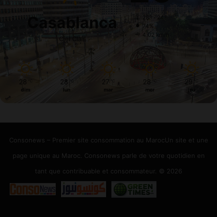
Casablanca
28º - 24º
74%
4.02 km/h
Ciel Clair
28
28
27
28
29
℃
℃
℃
℃
℃
dim
lun
mar
mer
jeu
Consonews – Premier site consommation au MarocUn site et une
page unique au Maroc. Consonews parle de votre quotidien en
tant que contribuable et consommateur. © 2026