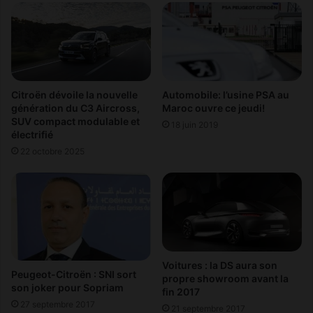
e
r
à
w
v
a
e
y
r
d
s
s
e
l
Automobile: l’usine PSA au
Citroën dévoile la nouvelle
r
a
Maroc ouvre ce jeudi!
génération du C3 Aircross,
3
SUV compact modulable et
n
18 juin 2019
électrifié
5
c
0
e
22 octobre 2025
.
l
0
e
0
v
0
o
d
l
o
A
l
b
Voitures : la DS aura son
l
u
Peugeot-Citroën : SNI sort
propre showroom avant la
a
D
son joker pour Sopriam
fin 2017
r
h
27 septembre 2017
21 septembre 2017
s
a