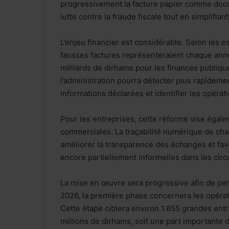
progressivement la facture papier comme docum
lutte contre la fraude fiscale tout en simplifia
L’enjeu financier est considérable. Selon les es
fausses factures représenteraient chaque ann
milliards de dirhams pour les finances publiq
l’administration pourra détecter plus rapidem
informations déclarées et identifier les opérat
Pour les entreprises, cette réforme vise égale
commerciales. La traçabilité numérique de chaq
améliorer la transparence des échanges et favo
encore partiellement informelles dans les circ
La mise en œuvre sera progressive afin de pe
2026, la première phase concernera les opérat
Cette étape ciblera environ 1.655 grandes entre
millions de dirhams, soit une part importante d