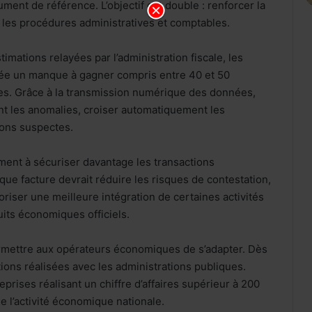
ent de référence. L’objectif est double : renforcer la
nt les procédures administratives et comptables.
timations relayées par l’administration fiscale, les
ée un manque à gagner compris entre 40 et 50
ues. Grâce à la transmission numérique des données,
ent les anomalies, croiser automatiquement les
ions suspectes.
ment à sécuriser davantage les transactions
ue facture devrait réduire les risques de contestation,
riser une meilleure intégration de certaines activités
uits économiques officiels.
rmettre aux opérateurs économiques de s’adapter. Dès
ions réalisées avec les administrations publiques.
prises réalisant un chiffre d’affaires supérieur à 200
e l’activité économique nationale.