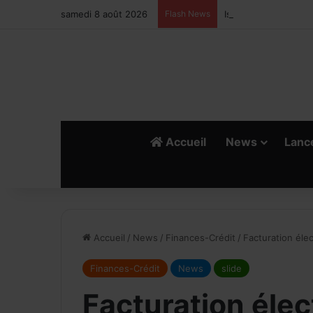
samedi 8 août 2026
Flash News
Ismail Bellali : Le v
Accueil
News
Lanc
R
E
Accueil
/
News
/
Finances-Crédit
/
Facturation élec
Finances-Crédit
News
slide
Facturation élec