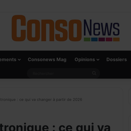
rai défi du paiement digital, c’est l’acceptation chez les commerçants
ements
Consonews Mag
Opinions
Dossiers
ecevoir notre Newslett
Rechercher
MAIL
tronique : ce qui va changer à partir de 2026
tronique : ce qui va