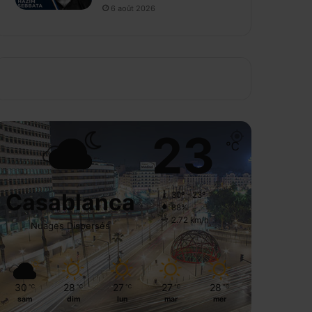
6 août 2026
23
℃
Casablanca
30º - 23º
88%
2.72 km/h
Nuages Dispersés
30
28
27
27
28
℃
℃
℃
℃
℃
sam
dim
lun
mar
mer