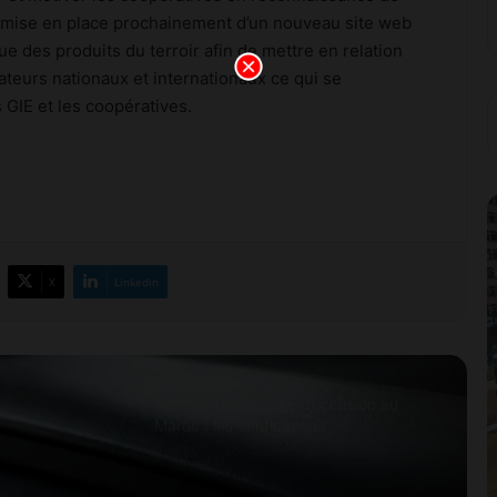
attendent le rebond de la
 la mise en place prochainement d’un nouveau site web
consommation en Chine
e des produits du terroir afin de mettre en relation
teurs nationaux et internationaux ce qui se
Meknès résilie le contrat de City Bus
 GIE et les coopératives.
et prépare une gestion publique locale
du réseau
Change 2026: la dotation voyages
reste à 100.000 DH et peut atteindre
500.000 DH avec l’IR
X
Linkedin
Prix des médicaments: les
pharmaciens alertent sur un risque
accru de pénuries
Acheter une voiture d’occasion au
Maroc : les vérifications
indispensables avant de signer