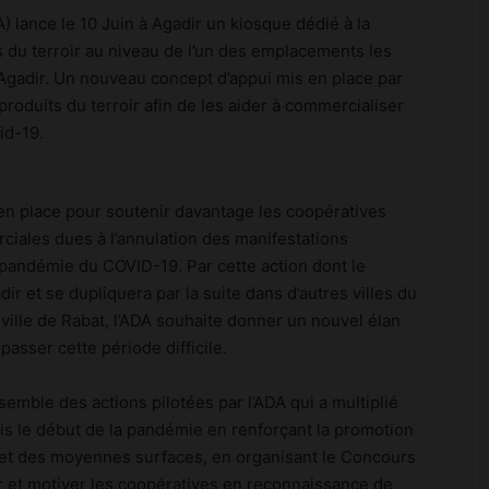
 lance le 10 Juin à Agadir un kiosque dédié à la
s du terroir au niveau de l’un des emplacements les
’Agadir.
Un nouveau concept d’appui mis en place par
produits du terroir afin de les aider à commercialiser
vid-19.
e en place pour soutenir davantage les coopératives
rciales dues à l’annulation des manifestations
a pandémie du COVID-19. Par cette action dont le
dir et se dupliquera par la suite dans d’autres villes du
ville de Rabat, l’ADA souhaite donner un nouvel élan
asser cette période difficile.
Internet mobile au Maroc: l’usage
emble des actions pilotées par l’ADA qui a multiplié
dépasse 60 Go par client et par mois,
puis le début de la pandémie en renforçant la promotion
en hausse de 48%
 et des moyennes surfaces, en organisant le Concours
r et motiver les coopératives en reconnaissance de
Luxe : les groupes mondiaux