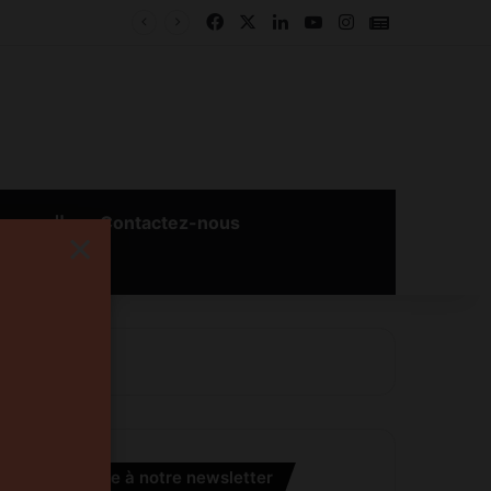
Facebook
X
Linkedin
YouTube
Instagram
Google New
بالعربية
Contactez-nous
×
S’inscrire à notre newsletter