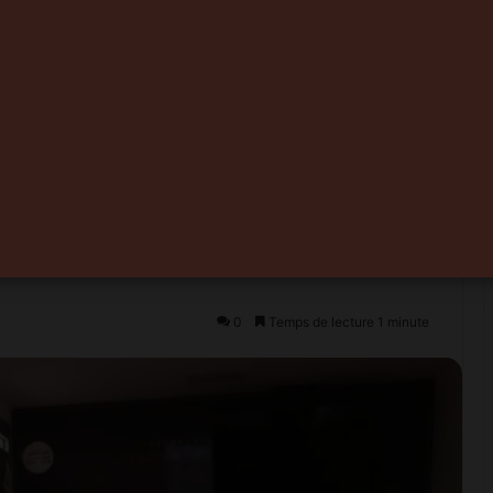
uits du terroir : La
n de l’ADA pour
atives à
leurs produits du
0
Temps de lecture 1 minute