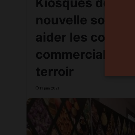
Kiosques de prod
nouvelle solutio
aider les coopér
commercialiser 
terroir
11 juin 2021