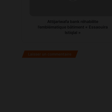
a
r
i
w
a
Attijariwafa bank réhabilite
f
l’emblématique bâtiment « Essaouira
a
Istiqlal »
b
a
n
k
Laisser un commentaire
r
é
h
a
b
i
l
i
t
e
l