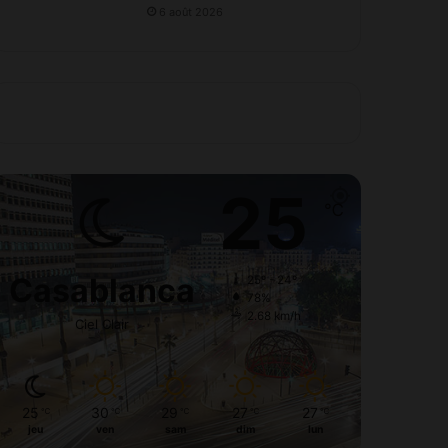
6 août 2026
25
℃
Casablanca
25º - 24º
78%
2.68 km/h
Ciel Clair
25
30
29
27
27
℃
℃
℃
℃
℃
jeu
ven
sam
dim
lun