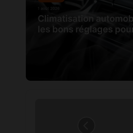
1 août 2026
Climatisation automobi
les bons réglages pou
rafraîchir l’habitacle s
surconsommer
A
t
t
i
j