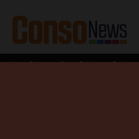
i défi du paiement digital, c’est l’acceptation chez les commerçants
ements
Consonews Mag
Opinions
Dossiers
Rechercher
its du terroir : La nouvelle solution de l’ADA pour aider les
oir