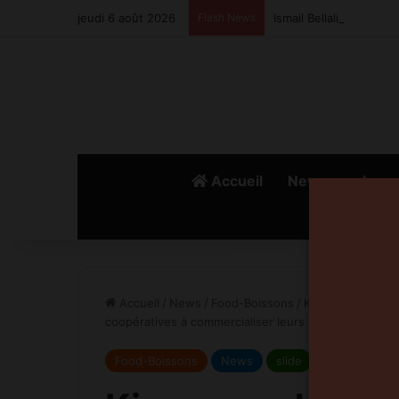
jeudi 6 août 2026
Flash News
Ismail Bellali : Le vra
Accueil
News
Lanc
Accueil
/
News
/
Food-Boissons
/
Kiosques de produ
coopératives à commercialiser leurs produits du terr
Food-Boissons
News
slide