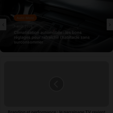
Auto-Moto
1 août 2026
Climatisation automobile : les bons
réglages pour rafraîchir l’habitacle sans
surconsommer
B
r
a
n
d
i
n
g
e
t
Branding et performance : le parrainage TV revient