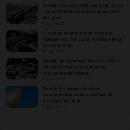
r
Acheter une voiture d’occasion au Maroc
é
: les vérifications indispensables avant
g
de signer
i
2 août 2026
o
Climatisation automobile : les bons
n
réglages pour rafraîchir l’habitacle sans
surconsommer
1 août 2026
Mondial de l’Automobile de Paris 2026 :
les constructeurs multiplient les
nouveautés électriques
31 juillet 2026
Électricité au Maroc: le pic de
consommation atteint un record de
8.400 MW en juillet
31 juillet 2026