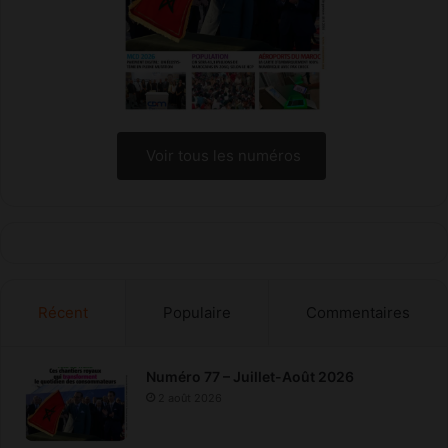
a
g
n
e
r
l
e
Voir tous les numéros
s
e
n
t
r
e
p
Récent
Populaire
Commentaires
r
i
s
e
Numéro 77 – Juillet-Août 2026
s
2 août 2026
e
n