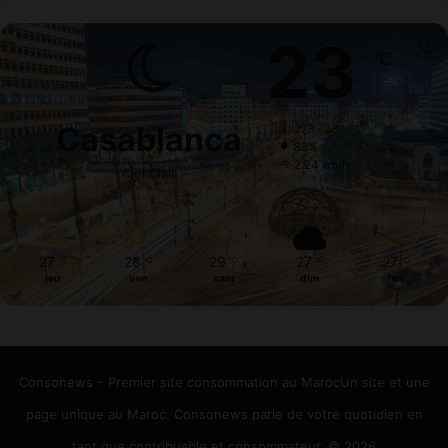
23
℃
Casablanca
27º - 23º
88%
2.24 km/h
Ciel Clair
27
28
29
27
27
℃
℃
℃
℃
℃
jeu
ven
sam
dim
lun
Consonews – Premier site consommation au MarocUn site et une
page unique au Maroc. Consonews parle de votre quotidien en
tant que contribuable et consommateur. © 2026