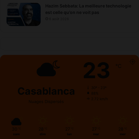
Hazim Sebbata: La meilleure technologie
est celle qu’on ne voit pas
6 août 2026
23
℃
Casablanca
30º - 23º
88%
2.72 km/h
Nuages Dispersés
30
28
27
27
28
℃
℃
℃
℃
℃
sam
dim
lun
mar
mer