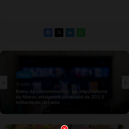
News
31 juillet 2026
Biens de consommation: les importations
du Maroc atteignent un record de 203,5
milliards de dirhams
M