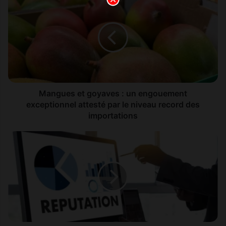
a
n
g
u
e
s
e
t
g
Mangues et goyaves : un engouement
o
exceptionnel attesté par le niveau record des
y
importations
a
v
L
e
e
s
s
:
m
u
a
n
r
e
q
n
u
g
e