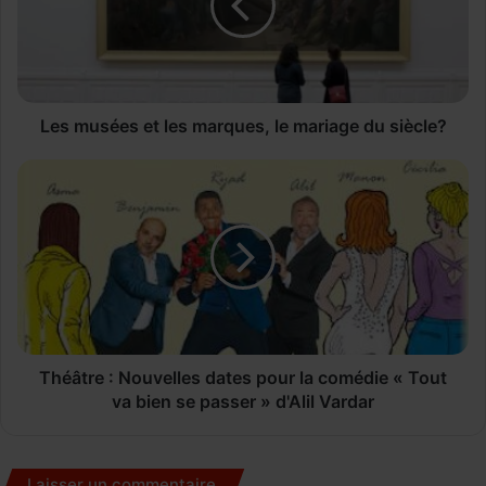
u
s
é
e
s
e
Les musées et les marques, le mariage du siècle?
t
l
T
e
h
s
é
m
â
a
t
r
r
q
e
u
:
e
N
s
o
Théâtre : Nouvelles dates pour la comédie « Tout
,
u
va bien se passer » d'Alil Vardar
l
v
e
e
m
l
Laisser un commentaire