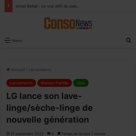
Ismail Bellali : Le vrai défi du paiement digital, c’est l’acceptation chez les commerçants
×
Recevoir notre
R
Menu
Newsletter
EMAIL
Accueil
/
Lancements
Lancements
Maison Famille
slide
LG lance son lave-
linge/sèche-linge de
nouvelle génération
27 septembre 2023
0
Temps de lecture 1 minute