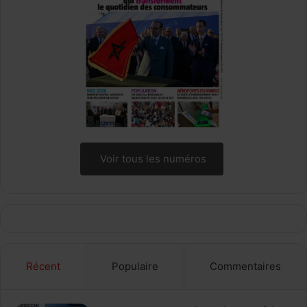
A
l
i
l
V
a
r
d
a
r
Voir tous les numéros
Récent
Populaire
Commentaires