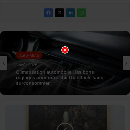
Auto-Moto
1 août 2026
Climatisation automobile : les bons
réglages pour rafraîchir l’habitacle sans
surconsommer
L
e
s
m