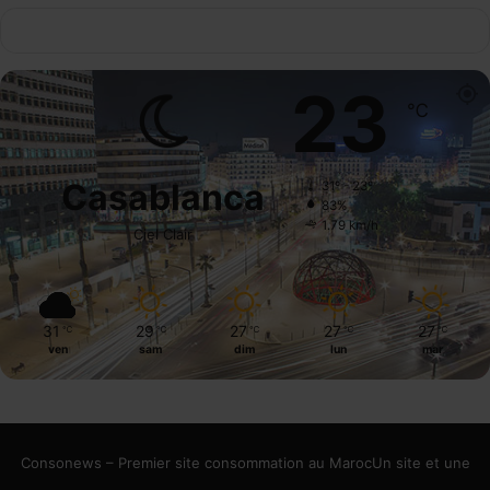
23
℃
Casablanca
31º - 23º
83%
1.79 km/h
Ciel Clair
31
29
27
27
27
℃
℃
℃
℃
℃
ven
sam
dim
lun
mar
Consonews – Premier site consommation au MarocUn site et une