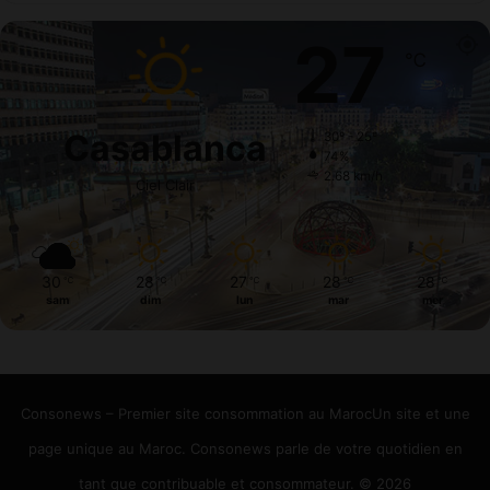
27
℃
Casablanca
30º - 25º
74%
2.68 km/h
Ciel Clair
30
28
27
28
28
℃
℃
℃
℃
℃
sam
dim
lun
mar
mer
Consonews – Premier site consommation au MarocUn site et une
page unique au Maroc. Consonews parle de votre quotidien en
tant que contribuable et consommateur. © 2026