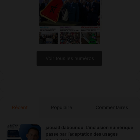
n
û
2
l
0
u
2
r
5
e
p
t
o
h
u
e
r
r
Voir tous les numéros
l
m
e
i
M
q
a
u
r
e
o
e
c
t
Récent
Populaire
Commentaires
d
e
c
h
jaouad dabounou: L’inclusion numérique
o
passe par l’adaptation des usages
c