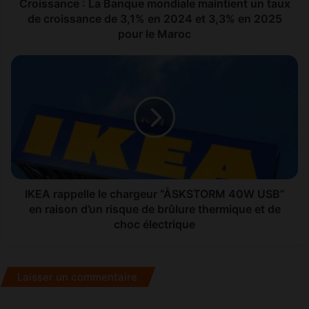
e
Croissance : La Banque mondiale maintient un taux
:
de croissance de 3,1% en 2024 et 3,3% en 2025
L
pour le Maroc
a
B
I
a
K
n
E
q
A
u
r
e
a
m
p
o
p
n
e
d
l
IKEA rappelle le chargeur “ÅSKSTORM 40W USB”
i
l
en raison d’un risque de brûlure thermique et de
a
e
choc électrique
l
l
e
e
m
c
Laisser un commentaire
a
h
i
a
n
r