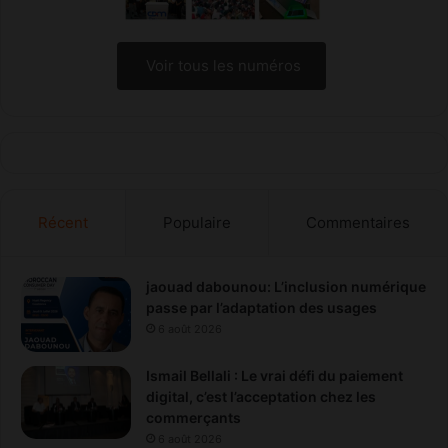
t
(
é
R
e
e
Voir tous les numéros
t
s
l
p
a
o
P
n
r
s
o
a
t
b
e
Récent
Populaire
Commentaires
l
c
e
t
à
i
l
jaouad dabounou: L’inclusion numérique
o
’
passe par l’adaptation des usages
n
A
6 août 2026
d
C
e
A
Ismail Bellali : Le vrai défi du paiement
s
P
digital, c’est l’acceptation chez les
D
S
commerçants
o
)
6 août 2026