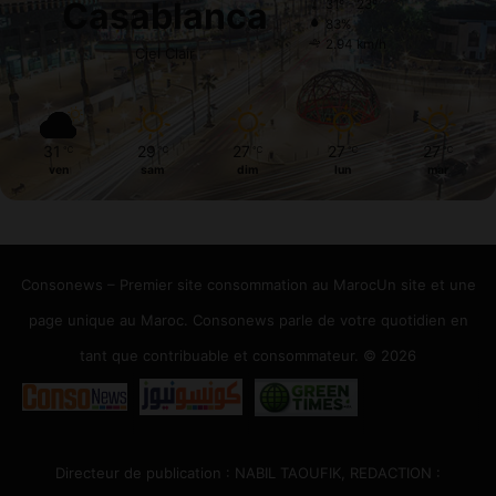
Casablanca
31º - 23º
83%
2.94 km/h
Ciel Clair
31
29
27
27
27
℃
℃
℃
℃
℃
ven
sam
dim
lun
mar
Consonews – Premier site consommation au MarocUn site et une
page unique au Maroc. Consonews parle de votre quotidien en
tant que contribuable et consommateur. © 2026
Directeur de publication : NABIL TAOUFIK, REDACTION :