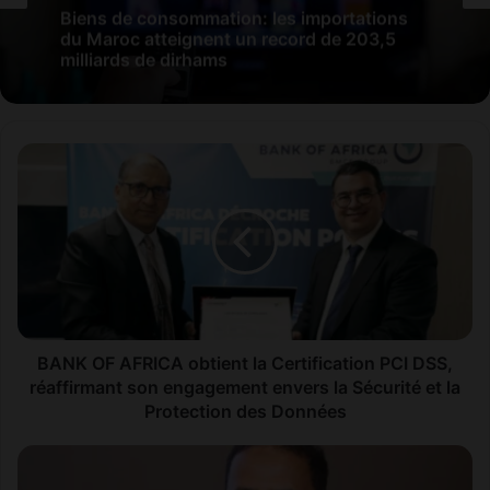
Biens de consommation: les importations
du Maroc atteignent un record de 203,5
milliards de dirhams
B
A
N
K
O
F
A
F
R
I
BANK OF AFRICA obtient la Certification PCI DSS,
C
réaffirmant son engagement envers la Sécurité et la
A
Protection des Données
o
b
A
t
s