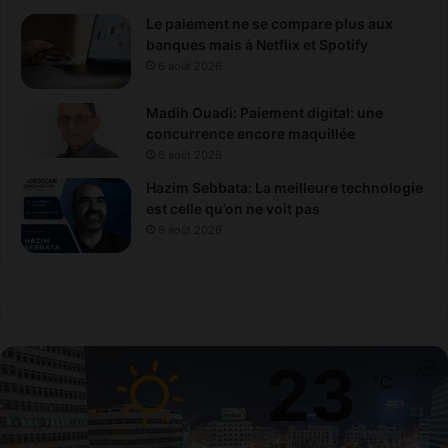
n
n
Le paiement ne se compare plus aux
é
banques mais à Netflix et Spotify
e
6 août 2026
s
Madih Ouadi: Paiement digital: une
concurrence encore maquillée
6 août 2026
Hazim Sebbata: La meilleure technologie
est celle qu’on ne voit pas
6 août 2026
23
℃