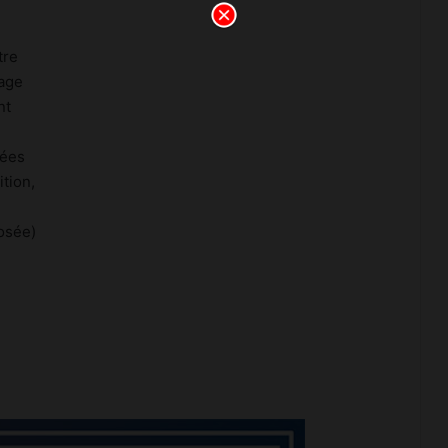
tre
dage
nt
cées
ition,
osée)