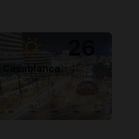
26
℃
Casablanca
27º - 24º
69%
2.24 km/h
Ciel Clair
27
28
28
27
27
℃
℃
℃
℃
℃
jeu
ven
sam
dim
lun