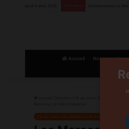
jeudi 6 août 2026
Flash News
Infrastructures Le Ma
Accueil
News
Lanc
R
E
Accueil
/
Dossiers
/
L’IA au coeur des débats sur 
Beaucoup de méconaissance
L’IA au coeur des débats sur la relation Consomm