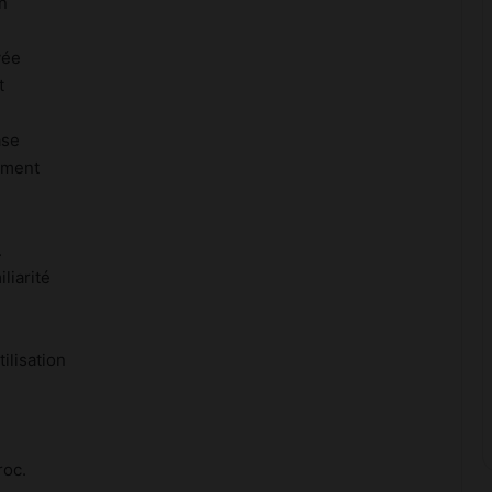
on
vée
t
ase
rment
.
liarité
ilisation
roc.