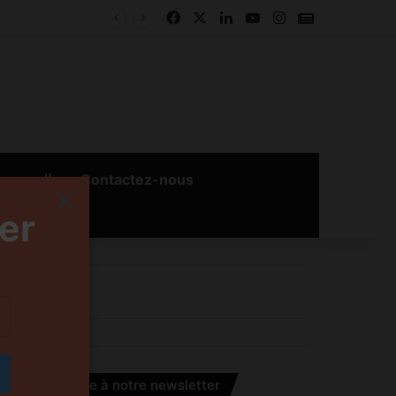
Facebook
X
Linkedin
YouTube
Instagram
Google New
بالعربية
Contactez-nous
×
er
S’inscrire à notre newsletter