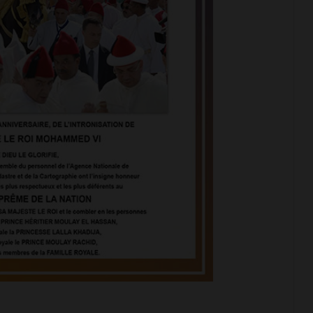
Nabil TAOUFIK: Intelligence Artificielle
qu’en dit la philosphie?
Ahmed Chitachini: Vers une maîtrise