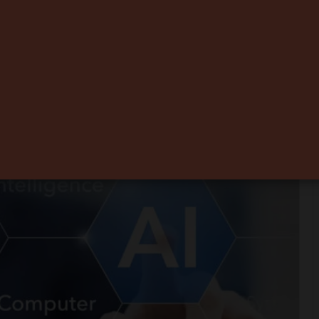
t l’IA … Beaucoup
nce
0
2 minutes de lecture