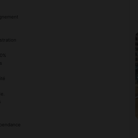
eignement
stration
50%
s
ité
le.
s
dépendance