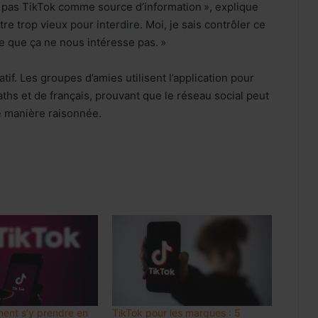
 pas TikTok comme source d’information », explique
être trop vieux pour interdire. Moi, je sais contrôler ce
re que ça ne nous intéresse pas. »
tif. Les groupes d’amies utilisent l’application pour
ths et de français, prouvant que le réseau social peut
de manière raisonnée.
Internet mobile au Maroc: l’usage
dépasse 60 Go par client et par mois,
en hausse de 48%
Luxe : les groupes mondiaux
attendent le rebond de la
consommation en Chine
ent s’y prendre en
TikTok pour les marques : 5