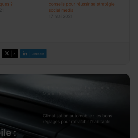
Meknès résilie le contrat de City Bus
ques ?
conseils pour réussir sa stratégie
et prépare une gestion publique locale
21
social media
du réseau
17 mai 2021
Change 2026: la dotation voyages
reste à 100.000 DH et peut atteindre
500.000 DH avec l’IR
X
Linkedin
Prix des médicaments: les
pharmaciens alertent sur un risque
accru de pénuries
Acheter une voiture d’occasion au
Maroc : les vérifications
indispensables avant de signer
Climatisation automobile : les bons
réglages pour rafraîchir l’habitacle
sans surconsommer
le :