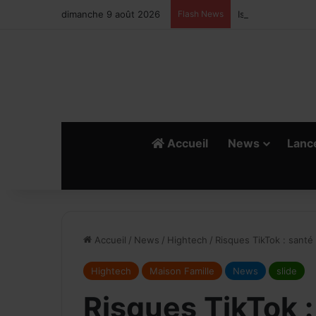
dimanche 9 août 2026
Flash News
Ismail Bellali : L
Accueil
News
Lanc
R
E
Accueil
/
News
/
Hightech
/
Risques TikTok : santé
Hightech
Maison Famille
News
slide
Risques TikTok :