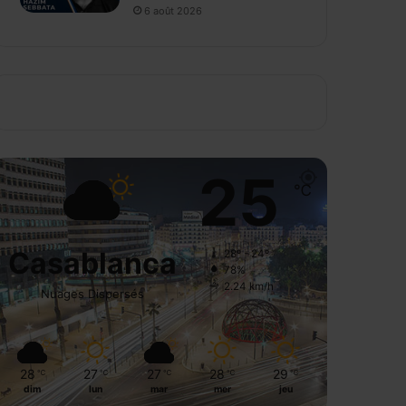
6 août 2026
25
℃
Casablanca
28º - 24º
78%
2.24 km/h
Nuages Dispersés
28
27
27
28
29
℃
℃
℃
℃
℃
dim
lun
mar
mer
jeu