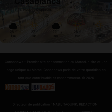
Casablanca
78%
2.24 km/h
Nuages Dispersés
28
27
27
28
29
℃
℃
℃
℃
℃
dim
lun
mar
mer
jeu
Consonews – Premier site consommation au MarocUn site et une
page unique au Maroc. Consonews parle de votre quotidien en
tant que contribuable et consommateur. © 2026
Directeur de publication : NABIL TAOUFIK, REDACTION :