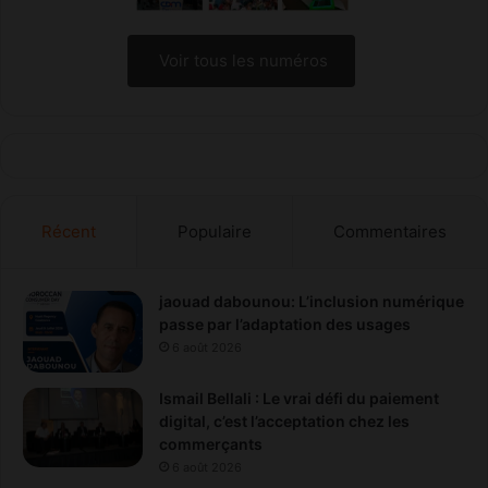
m
e
n
Voir tous les numéros
t
a
l
Récent
Populaire
Commentaires
jaouad dabounou: L’inclusion numérique
passe par l’adaptation des usages
6 août 2026
Ismail Bellali : Le vrai défi du paiement
digital, c’est l’acceptation chez les
commerçants
6 août 2026