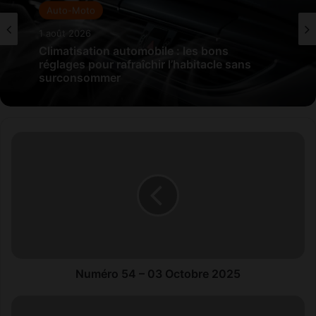
Auto-Moto
1 août 2026
Climatisation automobile : les bons
réglages pour rafraîchir l’habitacle sans
surconsommer
N
u
m
é
r
o
5
4
–
0
Numéro 54 – 03 Octobre 2025
3
O
A