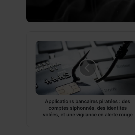
A
p
p
l
i
c
a
t
i
o
Applications bancaires piratées : des
n
comptes siphonnés, des identités
s
volées, et une vigilance en alerte rouge
b
a
n