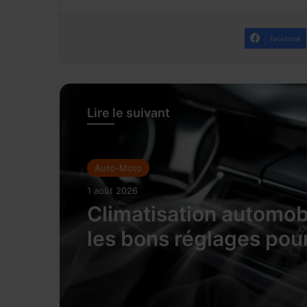
Facebook
Lire le suivant
Auto-Moto
1 août 2026
Climatisation automobi
les bons réglages pou
rafraîchir l’habitacle s
surconsommer