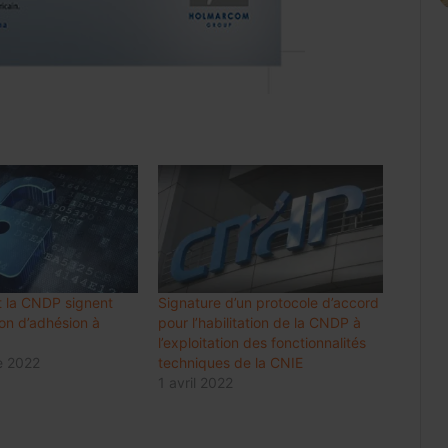
Internet mobile au Maroc: l’usage
dépasse 60 Go par client et par mois,
en hausse de 48%
Luxe : les groupes mondiaux
attendent le rebond de la
consommation en Chine
 la CNDP signent
Signature d’un protocole d’accord
on d’adhésion à
pour l’habilitation de la CNDP à
Meknès résilie le contrat de City Bus
l’exploitation des fonctionnalités
et prépare une gestion publique locale
e 2022
techniques de la CNIE
du réseau
1 avril 2022
Change 2026: la dotation voyages