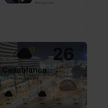
6 août 2026
26
℃
Casablanca
29º - 24º
74%
2.24 km/h
Nuages Dispersés
29
27
27
28
29
℃
℃
℃
℃
℃
dim
lun
mar
mer
jeu