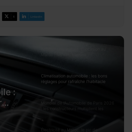
reste à 100.000 DH et peut atteindre
500.000 DH avec l’IR
X
Linkedin
Prix des médicaments: les
pharmaciens alertent sur un risque
accru de pénuries
Acheter une voiture d’occasion au
Maroc : les vérifications
indispensables avant de signer
Climatisation automobile : les bons
réglages pour rafraîchir l’habitacle
sans surconsommer
le :
r
Mondial de l’Automobile de Paris 2026
: les constructeurs multiplient les
ans
nouveautés électriques
Électricité au Maroc: le pic de