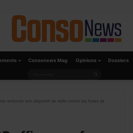
e vrai défi du paiement digital, c’est l’acceptation chez les commerçants
ements
Consonews Mag
Opinions
Dossiers
Rechercher
e renforcer son dispositif de veille contre les fuites de