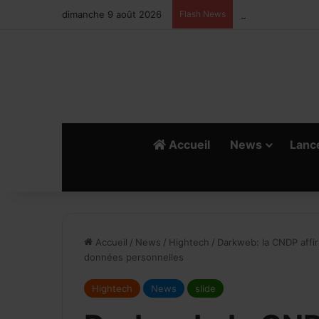
dimanche 9 août 2026
Flash News
Ismail Bellali : L
Accueil
News
Lanc
Accueil
/
News
/
Hightech
/
Darkweb: la CNDP affirm
données personnelles
Hightech
News
slide