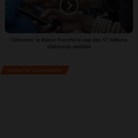
le
cap
des
57
millions
d’abonnés
Télécoms: le Maroc franchit le cap des 57 millions
mobiles
d’abonnés mobiles
Laisser un commentaire