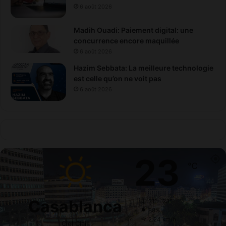
6 août 2026
Madih Ouadi: Paiement digital: une
concurrence encore maquillée
6 août 2026
Hazim Sebbata: La meilleure technologie
est celle qu’on ne voit pas
6 août 2026
23
℃
Casablanca
31º - 23º
88%
2.24 km/h
Ciel Clair