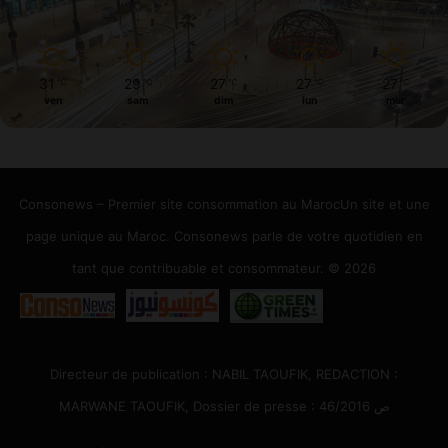
31
29
27
27
27
℃
℃
℃
℃
℃
ven
sam
dim
lun
mar
Consonews – Premier site consommation au MarocUn site et une
page unique au Maroc. Consonews parle de votre quotidien en
tant que contribuable et consommateur. © 2026
Directeur de publication : NABIL TAOUFIK, REDACTION :
MARWANE TAOUFIK, Dossier de presse : 46/2016 ص