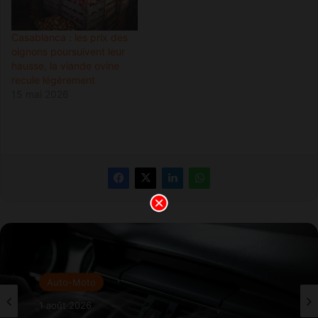
Casablanca : les prix des
oignons poursuivent leur
hausse, la viande ovine
recule légèrement
15 mai 2026
Auto-Moto
1 août 2026