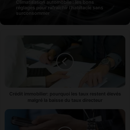
Climatisation automobile : les bons
réglages pour rafraîchir l’habitacle sans
surconsommer
Crédit
immobilier:
pourquoi
les
taux
restent
élevés
malgré
la
baisse
Crédit immobilier: pourquoi les taux restent élevés
du
malgré la baisse du taux directeur
taux
directeur
Télécoms:
le
Maroc
franchit