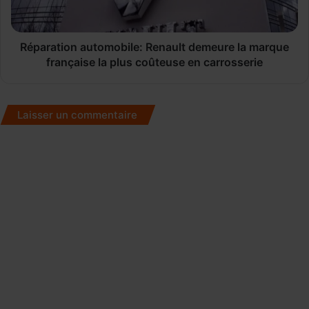
française
la
plus
coûteuse
Réparation automobile: Renault demeure la marque
en
française la plus coûteuse en carrosserie
carrosserie
Laisser un commentaire