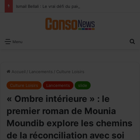
Ismail Bellali : Le vrai défi du paiement digital, c’est l’acceptation chez les commerçants
×
Recevoir notre
R
Menu
Newsletter
EMAIL
Accueil
/
Lancements
/
Culture Loisirs
Culture Loisirs
Lancements
slide
« Ombre intérieure » : le
premier roman de Mounia
Moundib explore les chemins
de la réconciliation avec soi