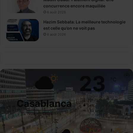
concurrence encore maquillée
6 août 2026
Hazim Sebbata: La meilleure technologie
est celle qu’on ne voit pas
6 août 2026
23
℃
Casablanca
29º - 23º
94%
1.34 km/h
Nuages Dispersés