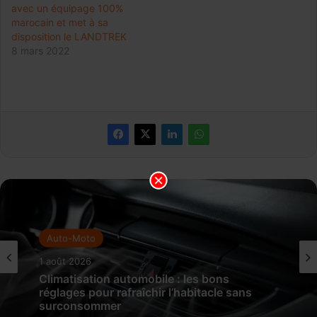
avec un équipage 100%
marocain et met à sa
disposition le LANDTREK
8 mars 2022
Auto-Moto
1 août 2026
Climatisation automobile : les bons
réglages pour rafraîchir l’habitacle sans
surconsommer