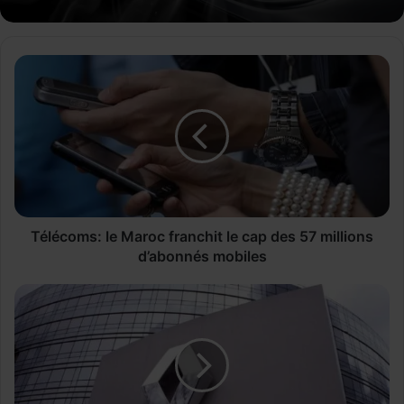
Télécoms:
le
Maroc
franchit
le
cap
des
57
millions
d’abonnés
Télécoms: le Maroc franchit le cap des 57 millions
mobiles
d’abonnés mobiles
Réparation
automobile:
Renault
demeure
la
marque