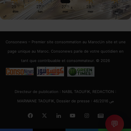
29
27
27
28
29
℃
℃
℃
℃
℃
dim
lun
mar
mer
jeu
Consonews – Premier site consommation au MarocUn site et une
page unique au Maroc. Consonews parle de votre quotidien en
tant que contribuable et consommateur. © 2026
Directeur de publication : NABIL TAOUFIK, REDACTION :
MARWANE TAOUFIK, Dossier de presse : 46/2016 ص
Facebook
X
Linkedin
YouTube
Instagram
Google
💬
News