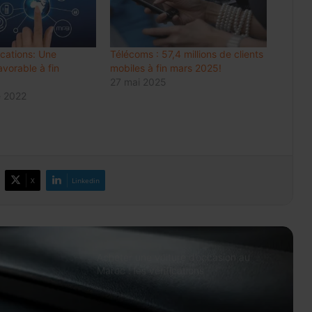
Luxe : les groupes mondiaux
attendent le rebond de la
consommation en Chine
cations: Une
Télécoms : 57,4 millions de clients
Meknès résilie le contrat de City Bus
vorable à fin
mobiles à fin mars 2025!
et prépare une gestion publique locale
27 mai 2025
du réseau
 2022
Change 2026: la dotation voyages
reste à 100.000 DH et peut atteindre
500.000 DH avec l’IR
X
Linkedin
Prix des médicaments: les
pharmaciens alertent sur un risque
accru de pénuries
Acheter une voiture d’occasion au
Maroc : les vérifications
indispensables avant de signer