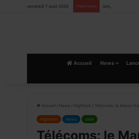
vendredi 7 août 2026
Flash News
Ismail Bellali : Le
Accueil
News
Lanc
Accueil
/
News
/
Hightech
/
Télécoms: le Maroc fra
Hightech
News
slide
Télécoms: le Mar