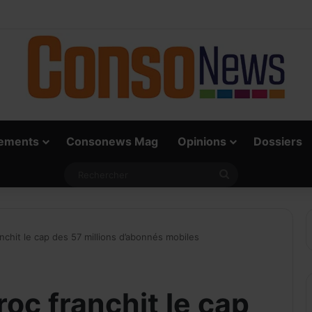
 vrai défi du paiement digital, c’est l’acceptation chez les commerçants
ements
Consonews Mag
Opinions
Dossiers
Rechercher
nchit le cap des 57 millions d’abonnés mobiles
oc franchit le cap