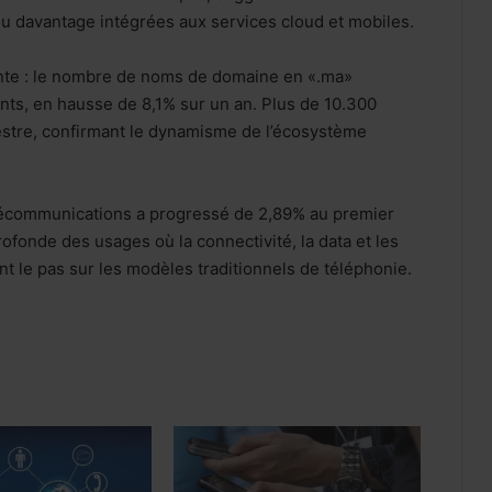
ou davantage intégrées aux services cloud et mobiles.
sante : le nombre de noms de domaine en «.ma»
ts, en hausse de 8,1% sur un an. Plus de 10.300
stre, confirmant le dynamisme de l’écosystème
 télécommunications a progressé de 2,89% au premier
rofonde des usages où la connectivité, la data et les
 le pas sur les modèles traditionnels de téléphonie.
Internet mobile au Maroc: l’usage
dépasse 60 Go par client et par mois,
en hausse de 48%