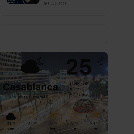
6 août 2026
25
℃
Casablanca
25º - 25º
73%
1.79 km/h
Nuages Dispersés
31
27
27
27
29
℃
℃
℃
℃
℃
sam
dim
lun
mar
mer