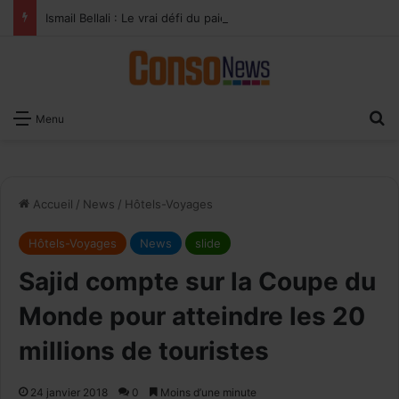
Ismail Bellali : Le vrai défi du paiement digital, c’est l’acceptation chez les commerçants
×
Recevoir notre
R
Menu
Newsletter
EMAIL
Accueil
/
News
/
Hôtels-Voyages
Hôtels-Voyages
News
slide
Sajid compte sur la Coupe du
Monde pour atteindre les 20
millions de touristes
24 janvier 2018
0
Moins d’une minute