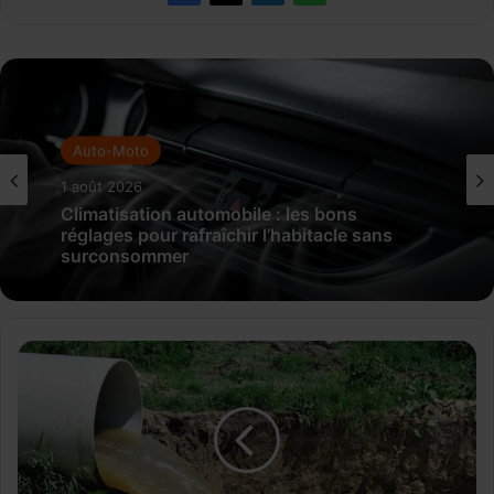
Auto-Moto
1 août 2026
Climatisation automobile : les bons
réglages pour rafraîchir l’habitacle sans
surconsommer
R
a
b
a
t
-
S