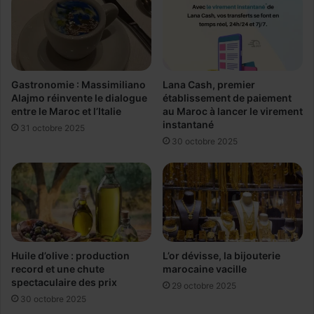
l
n
u
S
é
u
e
m
a
m
u
i
Gastronomie : Massimiliano
Lana Cash, premier
x
t
Alajmo réinvente le dialogue
établissement de paiement
e
entre le Maroc et l’Italie
au Maroc à lancer le virement
d
instantané
x
u
31 octobre 2025
c
G
30 octobre 2025
r
A
é
M
m
r
e
é
n
c
t
i
s
d
Huile d’olive : production
L’or dévisse, la bijouterie
?
i
record et une chute
marocaine vacille
v
spectaculaire des prix
29 octobre 2025
e
30 octobre 2025
e