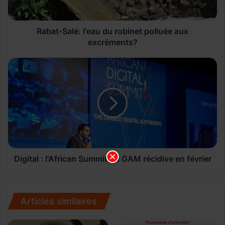
a
l
é
Rabat-Salé: l'eau du robinet polluée aux
:
excréments?
l
'
D
e
i
a
g
u
i
d
t
u
a
r
l
o
:
b
l
i
'
Digital : l'African Summit du GAM récidive en février
n
A
e
f
t
r
p
i
Articles similaires
o
c
l
a