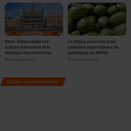
n
f
é
v
r
i
e
Le Maroc parmi les trois
Saint-Gilles célèbre la
r
premiers exportateurs de
culture marocaine et le
pastèques du MENA
dialogue des mémoires
29 octobre 2025
29 octobre 2025
Laisser un commentaire