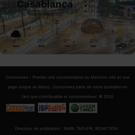
Casablanca
24º - 24º
83%
1.79 km/h
Nuages Dispersés
31
27
27
27
29
℃
℃
℃
℃
℃
sam
dim
lun
mar
mer
Consonews – Premier site consommation au MarocUn site et une
page unique au Maroc. Consonews parle de votre quotidien en
tant que contribuable et consommateur. © 2026
Directeur de publication : NABIL TAOUFIK, REDACTION :