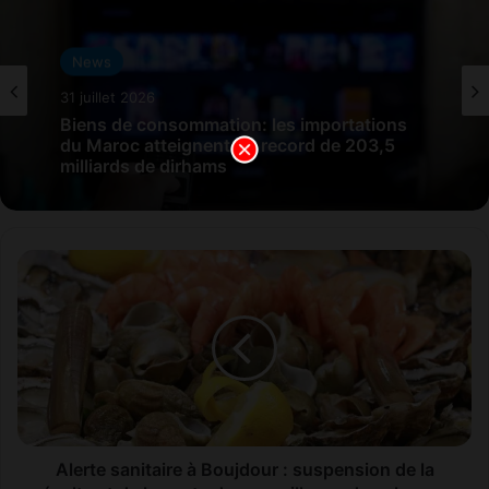
News
31 juillet 2026
Biens de consommation: les importations
du Maroc atteignent un record de 203,5
milliards de dirhams
A
l
e
r
t
e
s
a
n
i
Alerte sanitaire à Boujdour : suspension de la