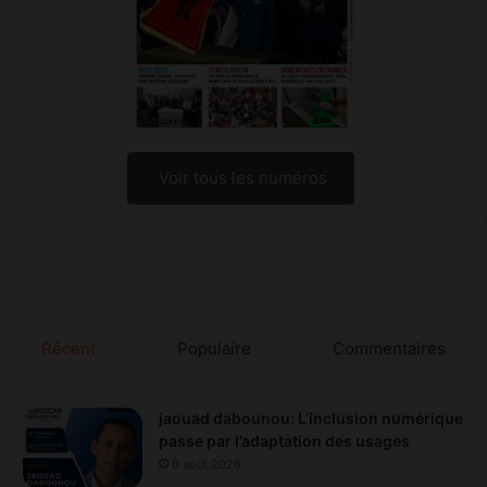
s
d
l
e
a
t
z
a
o
l
n
e
e
n
d
t
Voir tous les numéros
’
s
A
n
o
u
u
m
f
é
i
r
s
i
t
Récent
Populaire
Commentaires
q
u
e
s
jaouad dabounou: L’inclusion numérique
d
passe par l’adaptation des usages
’
6 août 2026
i