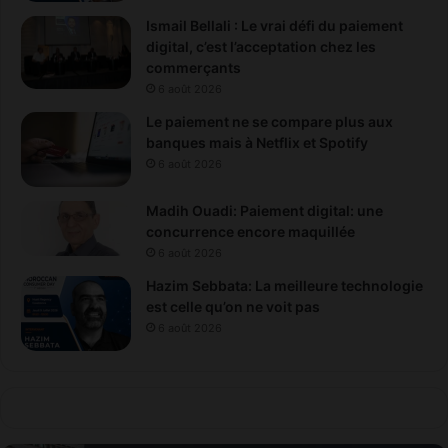
c
Ismail Bellali : Le vrai défi du paiement
i
digital, c’est l’acceptation chez les
2
commerçants
0
6 août 2026
3
Le paiement ne se compare plus aux
6
banques mais à Netflix et Spotify
6 août 2026
Madih Ouadi: Paiement digital: une
concurrence encore maquillée
6 août 2026
Hazim Sebbata: La meilleure technologie
est celle qu’on ne voit pas
6 août 2026