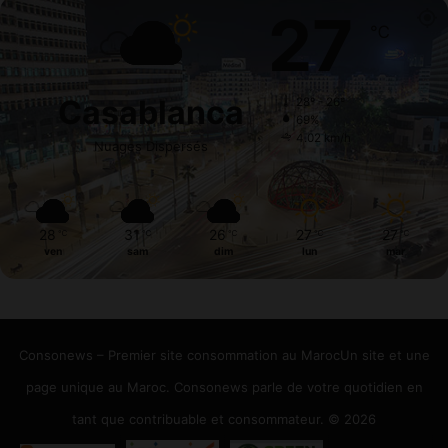
27
℃
Casablanca
28º - 26º
69%
4.02 km/h
Nuages Dispersés
28
31
26
27
27
℃
℃
℃
℃
℃
ven
sam
dim
lun
mar
Consonews – Premier site consommation au MarocUn site et une
page unique au Maroc. Consonews parle de votre quotidien en
tant que contribuable et consommateur. © 2026