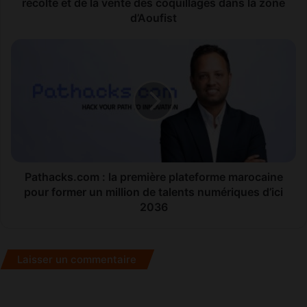
t
récolte et de la vente des coquillages dans la zone
a
d’Aoufist
i
r
P
e
a
à
t
B
h
o
a
u
c
j
k
d
s
o
.
u
c
Pathacks.com : la première plateforme marocaine
r
o
pour former un million de talents numériques d’ici
:
m
2036
s
:
u
l
s
a
Laisser un commentaire
p
p
e
r
n
e
s
m