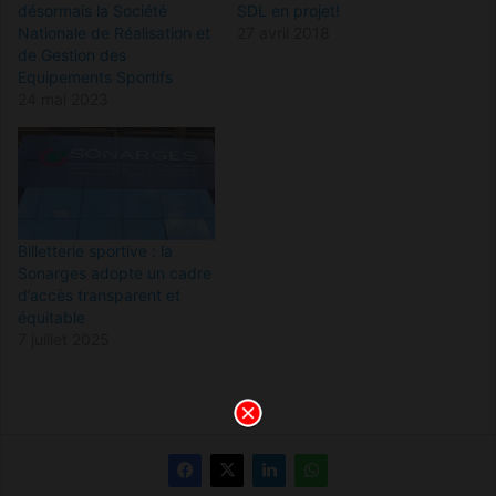
désormais la Société
SDL en projet!
Nationale de Réalisation et
27 avril 2018
de Gestion des
Equipements Sportifs
24 mai 2023
Billetterie sportive : la
Sonarges adopte un cadre
d’accès transparent et
équitable
7 juillet 2025