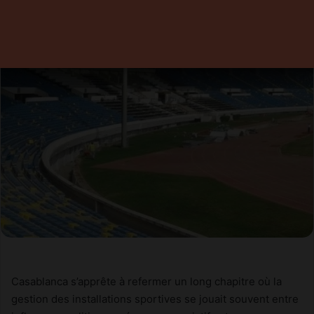
Casablanca s’apprête à refermer un long chapitre où la
gestion des installations sportives se jouait souvent entre