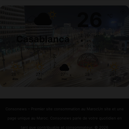
26
℃
Casablanca
28º - 24º
74%
3.58 km/h
Nuages Dispersés
28
27
27
28
29
℃
℃
℃
℃
℃
dim
lun
mar
mer
jeu
Consonews – Premier site consommation au MarocUn site et une
page unique au Maroc. Consonews parle de votre quotidien en
tant que contribuable et consommateur. © 2026