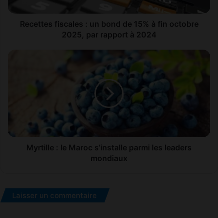
s
f
i
Recettes fiscales : un bond de 15% à fin octobre
s
2025, par rapport à 2024
c
a
M
l
y
e
r
s
t
:
i
u
l
n
l
b
e
o
:
n
l
Myrtille : le Maroc s’installe parmi les leaders
d
e
mondiaux
d
M
e
a
1
r
Laisser un commentaire
5
o
%
c
à