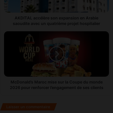
saoudite
avec
un
quatrième
AKDITAL accélère son expansion en Arabie
projet
saoudite avec un quatrième projet hospitalier
hospitalier
McDonald’s
Maroc
mise
sur
la
Coupe
du
monde
2026
pour
McDonald’s Maroc mise sur la Coupe du monde
renforcer
2026 pour renforcer l’engagement de ses clients
l’engagement
de
ses
Laisser un commentaire
clients