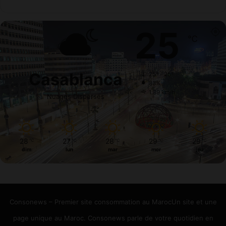
25
℃
Casablanca
25º - 25º
83%
1.39 km/h
Nuages Dispersés
28
27
28
29
29
℃
℃
℃
℃
℃
dim
lun
mar
mer
jeu
Consonews – Premier site consommation au MarocUn site et une
page unique au Maroc. Consonews parle de votre quotidien en