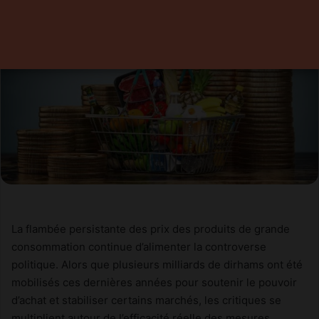
La flambée persistante des prix des produits de grande
consommation continue d’alimenter la controverse
politique. Alors que plusieurs milliards de dirhams ont été
mobilisés ces dernières années pour soutenir le pouvoir
d’achat et stabiliser certains marchés, les critiques se
multiplient autour de l’efficacité réelle des mesures