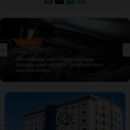
Auto-Moto
1 août 2026
Climatisation automobile : les bons
réglages pour rafraîchir l’habitacle sans
surconsommer
AKDITAL
accélère
son
expansion
en
Arabie