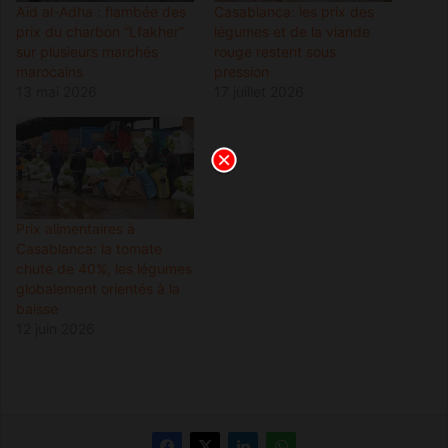
Aïd al-Adha : flambée des
Casablanca: les prix des
prix du charbon “Lfakher”
légumes et de la viande
sur plusieurs marchés
rouge restent sous
marocains
pression
13 mai 2026
17 juillet 2026
Prix alimentaires à
Casablanca: la tomate
chute de 40%, les légumes
globalement orientés à la
baisse
12 juin 2026