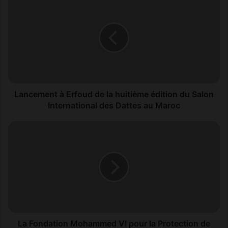
a
n
c
e
m
e
n
t
à
Lancement à Erfoud de la huitième édition du Salon
E
International des Dattes au Maroc
r
f
L
o
a
u
F
d
o
d
n
e
d
l
a
a
t
h
i
u
o
La Fondation Mohammed VI pour la Protection de