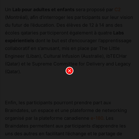
Un
Lab pour adultes et enfants
sera proposé par
C2
(Montréal), afin d’interroger les participants sur leur vision
du futur de l’éducation. Des élèves de 12 à 14 ans des
écoles qataries participeront également à quatre
Labs
expérientiels
dont le but est d’encourager l’apprentissage
collaboratif en s’amusant, mis en place par The Little
Engineer (Liban), Cultural Infusion (Australie), ibTECHar
(Qatar) et le Supreme Committee for Delivery and Legacy
(Qatar).
Enfin, les participants pourront prendre part aux
Braindates, un espace et une plateforme de networking
organisé par la plateforme canadienne
e-180
. Les
Braindates permettent aux participants d’apprendre les
uns des autres en facilitant l’échange et le partage de