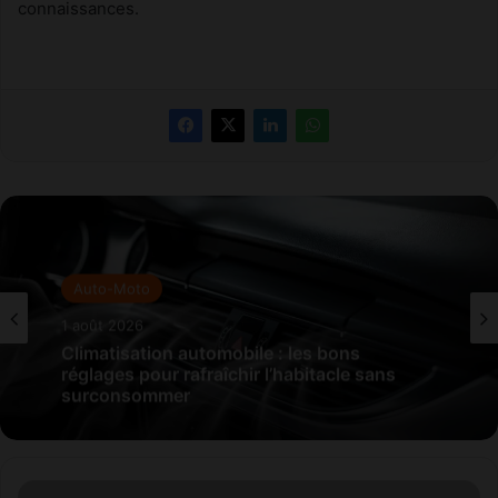
connaissances.
Auto-Moto
1 août 2026
Climatisation automobile : les bons
réglages pour rafraîchir l’habitacle sans
surconsommer
L