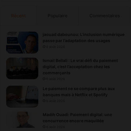
o
p
Récent
Populaire
Commentaires
é
r
a
t
jaouad dabounou: L’inclusion numérique
i
passe par l’adaptation des usages
o
6 août 2026
n
a
Ismail Bellali : Le vrai défi du paiement
v
digital, c’est l’acceptation chez les
e
commerçants
c
6 août 2026
l
Le paiement ne se compare plus aux
’
banques mais à Netflix et Spotify
I
6 août 2026
s
e
s
Madih Ouadi: Paiement digital: une
c
concurrence encore maquillée
o
6 août 2026