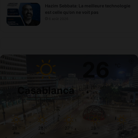
Hazim Sebbata: La meilleure technologie
est celle qu’on ne voit pas
6 août 2026
26
℃
Casablanca
28º - 24º
74%
4.02 km/h
Ciel Clair
28
28
27
28
29
℃
℃
℃
℃
℃
dim
lun
mar
mer
jeu