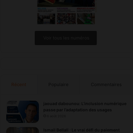
2
2
d
e
l
'
Voir tous les numéros
O
N
U
Récent
Populaire
Commentaires
jaouad dabounou: L’inclusion numérique
passe par l’adaptation des usages
6 août 2026
Ismail Bellali : Le vrai défi du paiement