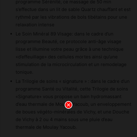
programme Sérénité, ce massage de 50 min
s’effectue dans un lit de sable Quartz chauffant et est
rythmé par les vibrations de bols tibétains pour une
relaxation intense
Le Soin Minéral 89 Visage: dans le cadre d’un
programme Beauté, ce protocole anti-âge visage
lisse et illumine votre peau grâce à une technique
«d’effeuillage» des cellules mortes ainsi qu’une
stimulation de la microcirculation et un remodelage
tonique.
La Trilogie de soins « signature » : dans le cadre d’un
programme Santé ou Vitalité, cette Trilogie de soins
«Signature» vous propose un bain hydromassant
d’eau thermale de Moulay Yacoub, un enveloppement
de boues végéto-minérales de Vichy, et une Douche
de Vichy à 2 ou 4 mains sous une pluie d’eau
thermale de Moulay Yacoub.