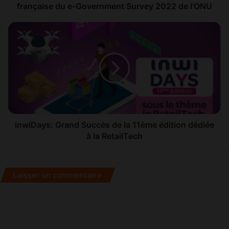
s
française du e-Government Survey 2022 de l'ONU
é
l
i
e
n
c
w
t
i
i
D
o
a
n
y
n
s
é
:
e
G
inwiDays: Grand Succès de la 11ème édition dédiée
p
r
à la RetailTech
o
a
u
n
r
d
Laisser un commentaire
é
S
l
u
a
c
b
c
o
è