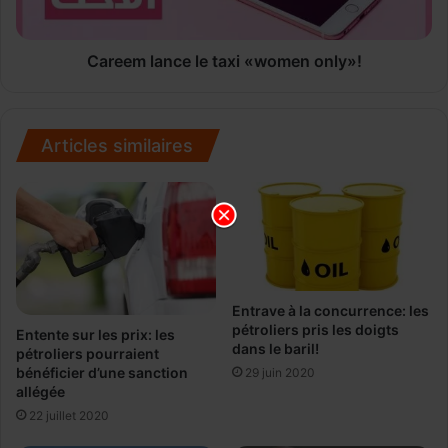
e
a
s
n
f
c
Careem lance le taxi «women only»!
e
e
m
l
m
e
e
t
Articles similaires
s
a
c
x
r
i
i
«
t
w
i
o
q
m
u
Entrave à la concurrence: les
e
pétroliers pris les doigts
é
n
Entente sur les prix: les
dans le baril!
e
o
pétroliers pourraient
bénéficier d’une sanction
!
29 juin 2020
n
allégée
l
y
22 juillet 2020
»