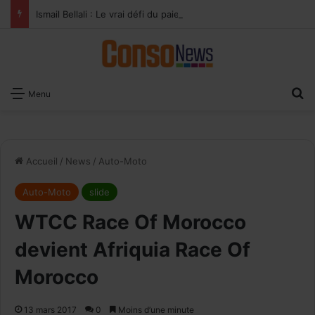
Ismail Bellali : Le vrai défi du paiement digital, c’est l’acceptation chez les commerçants
×
Recevoir notre
R
Menu
Newsletter
EMAIL
Accueil
/
News
/
Auto-Moto
Auto-Moto
slide
WTCC Race Of Morocco
devient Afriquia Race Of
Morocco
13 mars 2017
0
Moins d’une minute