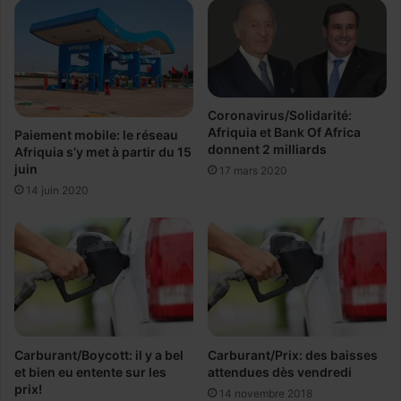
!
Coronavirus/Solidarité:
Afriquia et Bank Of Africa
Paiement mobile: le réseau
donnent 2 milliards
Afriquia s’y met à partir du 15
juin
17 mars 2020
14 juin 2020
Carburant/Boycott: il y a bel
Carburant/Prix: des baisses
et bien eu entente sur les
attendues dès vendredi
prix!
14 novembre 2018