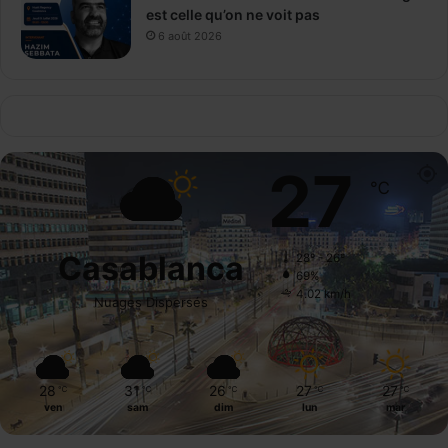
est celle qu’on ne voit pas
6 août 2026
27
℃
Casablanca
28º - 26º
69%
4.02 km/h
Nuages Dispersés
28
31
26
27
27
℃
℃
℃
℃
℃
ven
sam
dim
lun
mar