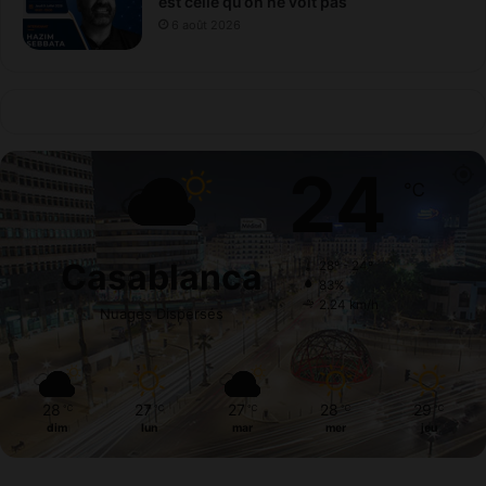
est celle qu’on ne voit pas
6 août 2026
24
℃
Casablanca
28º - 24º
83%
2.24 km/h
Nuages Dispersés
28
27
27
28
29
℃
℃
℃
℃
℃
dim
lun
mar
mer
jeu