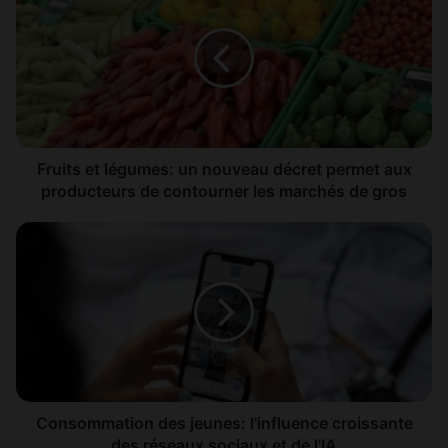
u
i
t
s
e
t
l
é
Fruits et légumes: un nouveau décret permet aux
g
producteurs de contourner les marchés de gros
u
m
C
e
o
s
n
:
s
u
o
n
m
n
m
o
a
u
t
v
i
Consommation des jeunes: l'influence croissante
e
o
des réseaux sociaux et de l'IA