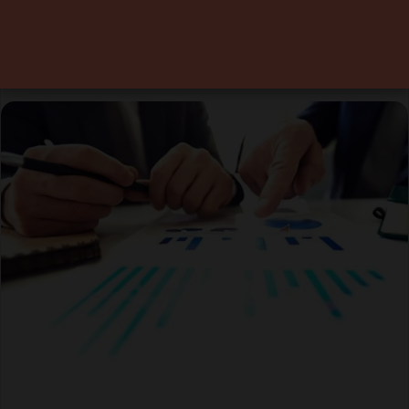
ambitions sont prometteuses. Des obstacles
demeurent néanmoins. Analyse.
28 juillet 2022
0
5 minutes de lecture