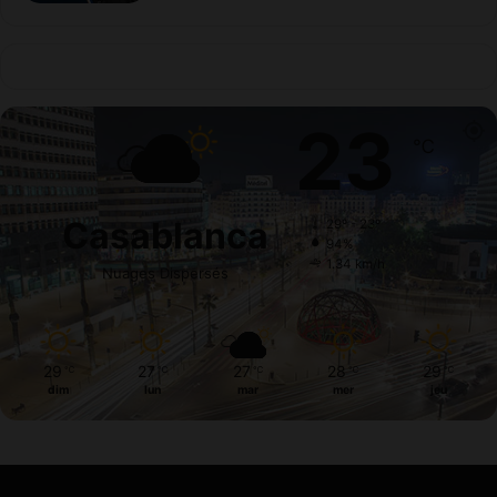
23
℃
Casablanca
29º - 23º
94%
1.34 km/h
Nuages Dispersés
29
27
27
28
29
℃
℃
℃
℃
℃
dim
lun
mar
mer
jeu