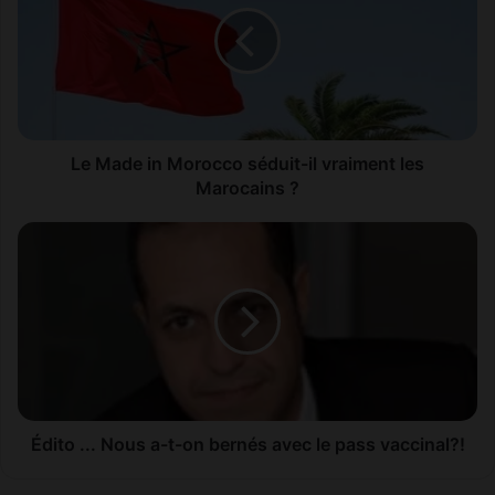
a
d
e
i
n
M
o
Le Made in Morocco séduit-il vraiment les
r
Marocains ?
o
c
É
c
d
o
i
s
t
é
o
d
.
u
.
i
.
t
N
-
o
Édito ... Nous a-t-on bernés avec le pass vaccinal?!
i
u
l
s