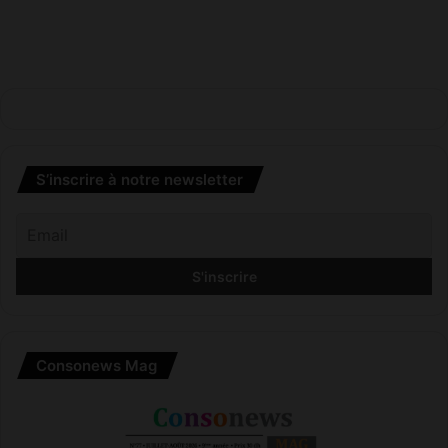
s
v
a
c
c
i
n
a
l
S’inscrire à notre newsletter
?
!
Consonews Mag