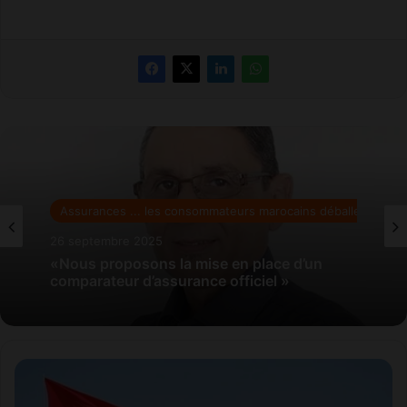
Assurances ... les consommateurs marocains déballent tout!
Assurances ... les consommateurs marocains déballent tout!
26 septembre 2025
26 septembre 2025
Prix élevés : principale cause de rupture
«Nous proposons la mise en place d’un
comparateur d’assurance officiel »
L
e
M