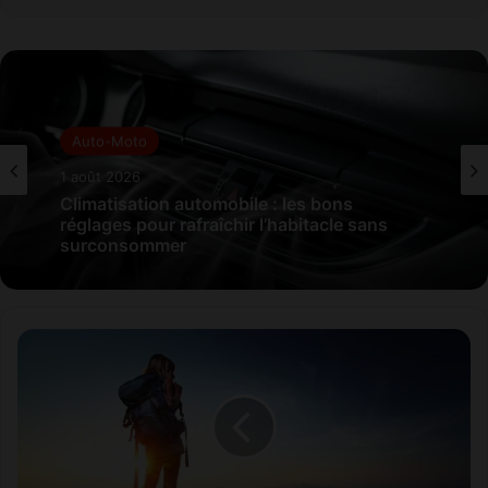
Auto-Moto
1 août 2026
Climatisation automobile : les bons
réglages pour rafraîchir l’habitacle sans
surconsommer
L
e
s
V
o
y
a