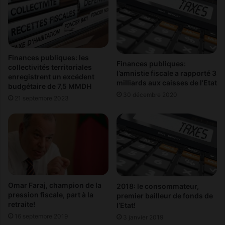
a
l
u
a
v
n
o
c
y
e
a
l
Finances publiques: les
Finances publiques:
g
e
collectivités territoriales
l’amnistie fiscale a rapporté 3
e
enregistrent un excédent
s
milliards aux caisses de l’Etat
budgétaire de 7,5 MMDH
v
c
30 décembre 2020
e
o
21 septembre 2023
r
n
s
t
i
r
o
a
n
t
f
s
e
e
m
n
Omar Faraj, champion de la
2018: le consommateur,
m
A
pression fiscale, part à la
premier bailleur de fonds de
e
r
retraite!
l’Etat!
s
a
16 septembre 2019
3 janvier 2019
b