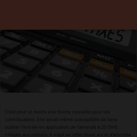
C’est pour le moins une bonne nouvelle pour les
contribuables. Elle serait même susceptible de faire
oublier l’entrée en application de l’amende à 25 DHS
infligée aux piétons. Il s’agit en effet d’une sorte d’amnistie