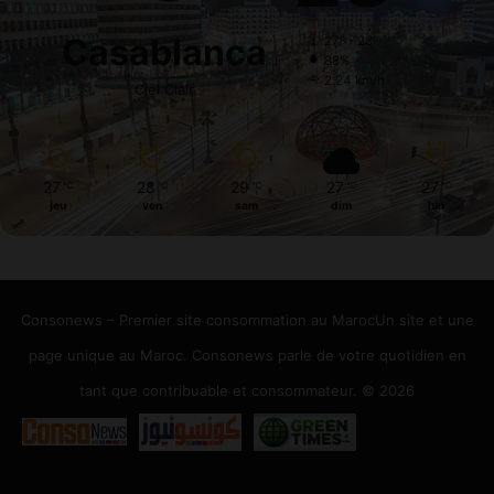
Casablanca
27º - 23º
88%
2.24 km/h
Ciel Clair
27
28
29
27
27
℃
℃
℃
℃
℃
jeu
ven
sam
dim
lun
Consonews – Premier site consommation au MarocUn site et une
page unique au Maroc. Consonews parle de votre quotidien en
tant que contribuable et consommateur. © 2026