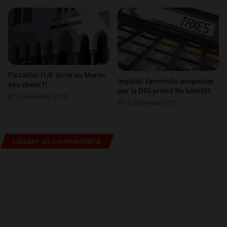
e
Fiscalité: l’UE dicte au Maroc
Impôts: l’amnistie proposée
ses choix?!
par la DGI prend fin bientôt
25 décembre 2018
13 décembre 2018
Laisser un commentaire