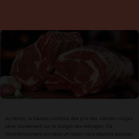
Saddiqui
19 septembre 2025
0
7 minutes de lecture
Au Maroc, la hausse continue des prix des viandes rouges
pèse lourdement sur le budget des ménages. Ce
renchérissement entraîne un report vers d’autres sources