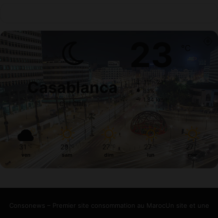
23
℃
Casablanca
31º - 23º
83%
1.34 km/h
Ciel Clair
31
29
27
27
27
℃
℃
℃
℃
℃
ven
sam
dim
lun
mar
Consonews – Premier site consommation au MarocUn site et une