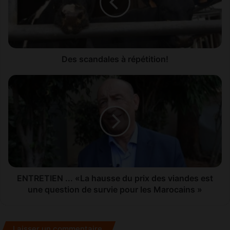
c
a
n
d
a
l
Des scandales à répétition!
e
s
E
à
N
r
T
é
R
p
E
é
T
t
I
i
E
t
N
i
.
ENTRETIEN ... «La hausse du prix des viandes est
o
.
une question de survie pour les Marocains »
n
.
!
«
L
Laisser un commentaire