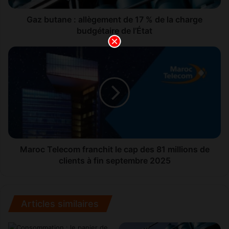
e
:
Gaz butane : allègement de 17 % de la charge
a
budgétaire de l’État
l
l
M
è
a
g
r
e
o
m
c
e
T
n
e
t
l
d
e
e
c
Maroc Telecom franchit le cap des 81 millions de
1
o
clients à fin septembre 2025
7
m
%
f
d
r
e
a
Articles similaires
l
n
a
c