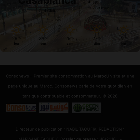
Casablanca
69%
2.68 km/h
Ciel Clair
28
29
29
27
27
℃
℃
℃
℃
℃
jeu
ven
sam
dim
lun
Consonews – Premier site consommation au MarocUn site et une
page unique au Maroc. Consonews parle de votre quotidien en
tant que contribuable et consommateur. © 2026
Directeur de publication : NABIL TAOUFIK, REDACTION :
MARWANE TAOUFIK, Dossier de presse : 46/2016 ص