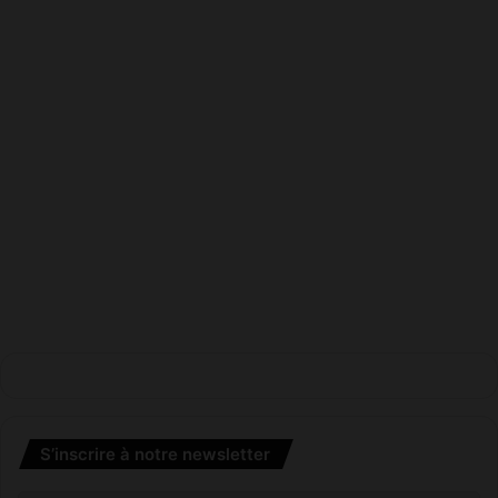
2
0
2
5
S’inscrire à notre newsletter