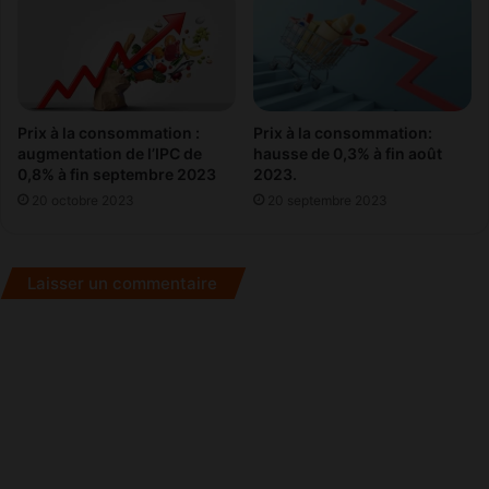
t
d
a
e
t
c
l
i
e
Prix à la consommation:
Prix à la consommation :
n
hausse de 0,3% à fin août
augmentation de l’IPC de
t
2023.
0,8% à fin septembre 2023
s
20 septembre 2023
20 octobre 2023
à
f
i
n
Laisser un commentaire
s
e
p
t
e
m
b
r
e