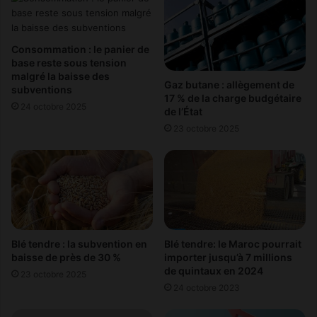
c
h
h
i
a
t
Consommation : le panier de
r
l
base reste sous tension
g
e
malgré la baisse des
e
c
Gaz butane : allègement de
subventions
b
a
17 % de la charge budgétaire
24 octobre 2025
u
de l’État
p
d
d
23 octobre 2025
g
e
é
s
t
8
a
1
i
m
r
i
e
l
Blé tendre : la subvention en
Blé tendre: le Maroc pourrait
d
l
baisse de près de 30 %
importer jusqu’à 7 millions
e
i
de quintaux en 2024
l
23 octobre 2025
o
24 octobre 2023
’
n
É
s